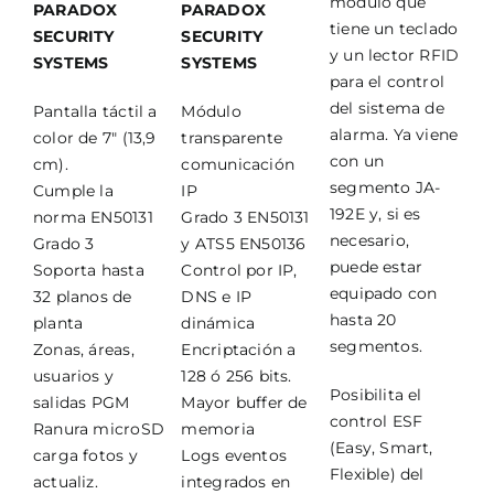
módulo que
PARADOX
PARADOX
tiene un teclado
SECURITY
SECURITY
y un lector RFID
SYSTEMS
SYSTEMS
para el control
del sistema de
Pantalla táctil a
Módulo
alarma. Ya viene
color de 7″ (13,9
transparente
con un
cm).
comunicación
segmento JA-
Cumple la
IP
192E y, si es
norma EN50131
Grado 3 EN50131
necesario,
Grado 3
y ATS5 EN50136
puede estar
Soporta hasta
Control por IP,
equipado con
32 planos de
DNS e IP
hasta 20
planta
dinámica
segmentos.
Zonas, áreas,
Encriptación a
usuarios y
128 ó 256 bits.
Posibilita el
salidas PGM
Mayor buffer de
control ESF
Ranura microSD
memoria
(Easy, Smart,
carga fotos y
Logs eventos
Flexible) del
actualiz.
integrados en