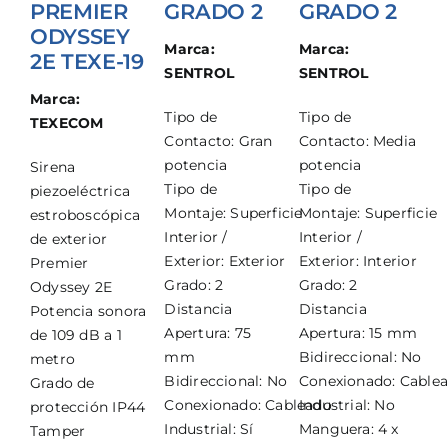
PREMIER
GRADO 2
GRADO 2
ODYSSEY
Marca:
Marca:
2E TEXE-19
SENTROL
SENTROL
Marca:
Tipo de
Tipo de
TEXECOM
Contacto: Gran
Contacto: Media
potencia
potencia
Sirena
Tipo de
Tipo de
piezoeléctrica
Montaje: Superficie
Montaje: Superficie
estroboscópica
Interior /
Interior /
de exterior
Exterior: Exterior
Exterior: Interior
Premier
Grado: 2
Grado: 2
Odyssey 2E
Distancia
Distancia
Potencia sonora
Apertura: 75
Apertura: 15 mm
de 109 dB a 1
mm
Bidireccional: No
metro
Bidireccional: No
Conexionado: Cable
Grado de
Conexionado: Cableado
Industrial: No
protección IP44
Industrial: Sí
Manguera: 4 x
Tamper