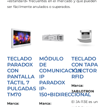
«estandard» frecuentes en el mercado y que pueden
ser fácilmente anulados o superados.
TECLADO
MÓDULO
TECLADO
PARADOX
DE
CON TAPA
CON
COMUNICACIÓN
Y LECTOR
PANTALLA
IP
RFID
TÁCTIL 7
PARADOX
Marca:
PULGADAS
IP-
JABLOTRON
TM70
150+BIDIRECCIONAL
El JA-113E es un
Marca:
Marca: