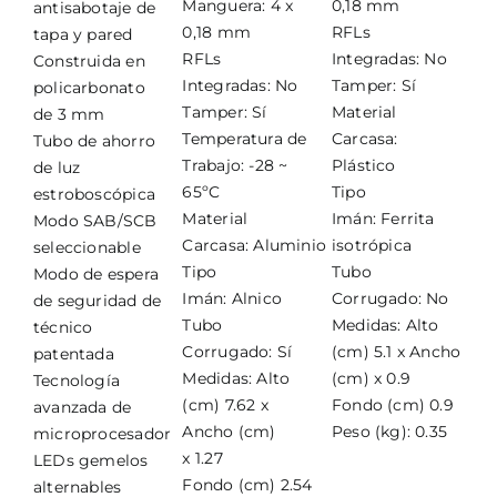
Manguera: 4 x
0,18 mm
antisabotaje de
0,18 mm
RFLs
tapa y pared
RFLs
Integradas: No
Construida en
Integradas: No
Tamper: Sí
policarbonato
Tamper: Sí
Material
de 3 mm
Temperatura de
Carcasa:
Tubo de ahorro
Trabajo: -28 ~
Plástico
de luz
65ºC
Tipo
estroboscópica
Material
Imán: Ferrita
Modo SAB/SCB
Carcasa: Aluminio
isotrópica
seleccionable
Tipo
Tubo
Modo de espera
Imán: Alnico
Corrugado: No
de seguridad de
Tubo
Medidas: Alto
técnico
Corrugado: Sí
(cm) 5.1 x Ancho
patentada
Medidas: Alto
(cm) x 0.9
Tecnología
(cm) 7.62 x
Fondo (cm) 0.9
avanzada de
Ancho (cm)
Peso (kg): 0.35
microprocesador
x 1.27
LEDs gemelos
Fondo (cm) 2.54
alternables